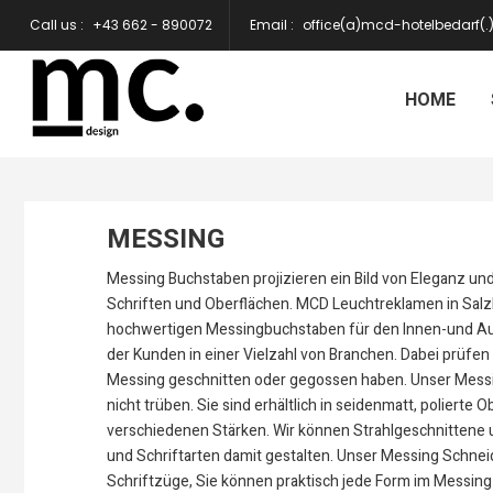
Call us :
+43 662 - 890072
Email :
office(a)mcd-hotelbedarf(
HOME
MESSING
Messing Buchstaben projizieren ein Bild von Eleganz und
Schriften und Oberflächen. MCD Leuchtreklamen in Salzb
hochwertigen Messingbuchstaben für den Innen-und Au
der Kunden in einer Vielzahl von Branchen. Dabei prüfen 
Messing geschnitten oder gegossen haben. Unser Messing
nicht trüben. Sie sind erhältlich in seidenmatt, polierte 
verschiedenen Stärken. Wir können Strahlgeschnittene u
und Schriftarten damit gestalten. Unser Messing Schneid
Schriftzüge, Sie können praktisch jede Form im Messin