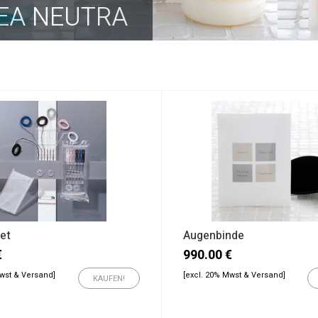
EA NEUTRA
et
Augenbinde
€
990.00
€
Mwst & Versand]
[excl. 20% Mwst & Versand]
KAUFEN!