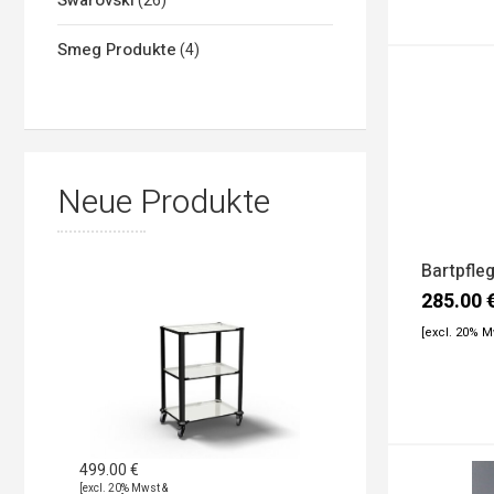
Swarovski
(26)
Smeg Produkte
(4)
Neue Produkte
Bartpfle
285.00
[excl. 20% 
499.00
€
[excl. 20% Mwst &