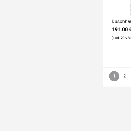
Duschha
191.00
[excl. 20% 
1
2