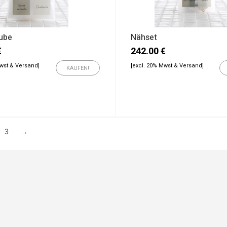
ube
Nähset
€
242.00
€
Mwst & Versand]
[excl. 20% Mwst & Versand]
KAUFEN!
3
→