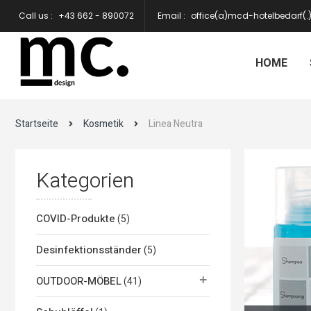
Call us :
+43 662 - 890072
Email :
office(a)mcd-hotelbedarf(
HOME
Startseite
Kosmetik
Linea Neutra
Kategorien
COVID-Produkte
(5)
Desinfektionsständer
(5)
OUTDOOR-MÖBEL
(41)