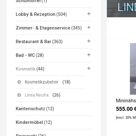
Schuhlöffel
(1)
LIN
Lobby & Rezeption
(504)
Zimmer- & Etagenservice
(345)
Restaurant & Bar
(363)
Bad - WC
(28)
Kosmetik
(44)
Kosmetikzubehör
(18)
Linea Neutra
(26)
Mininähs
555.00
Kantenschutz
(12)
[excl. 20% 
Kindermöbel
(12)