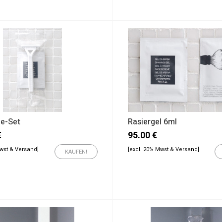
ge-Set
Rasiergel 6ml
€
95.00
€
Mwst & Versand]
[excl. 20% Mwst & Versand]
KAUFEN!