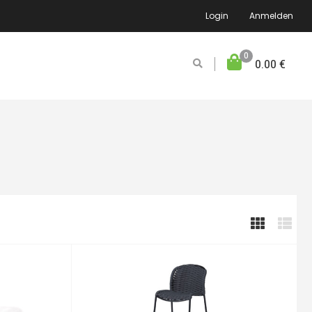
Login
Anmelden
0
0.00
€