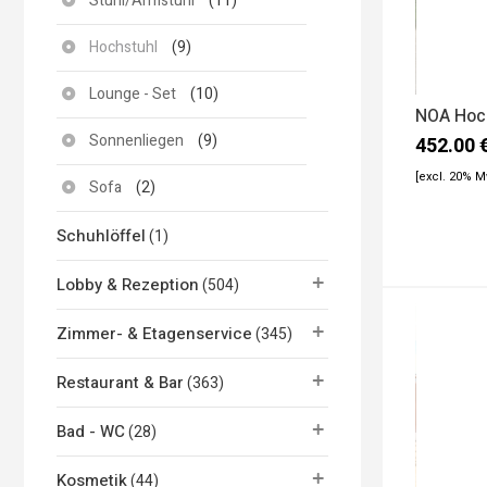
Stuhl/Armstuhl
(11)
Hochstuhl
(9)
Lounge - Set
(10)
NOA Hoc
Sonnenliegen
(9)
452.00
[excl. 20% 
Sofa
(2)
Schuhlöffel
(1)
Lobby & Rezeption
(504)
Zimmer- & Etagenservice
(345)
Restaurant & Bar
(363)
Bad - WC
(28)
Kosmetik
(44)