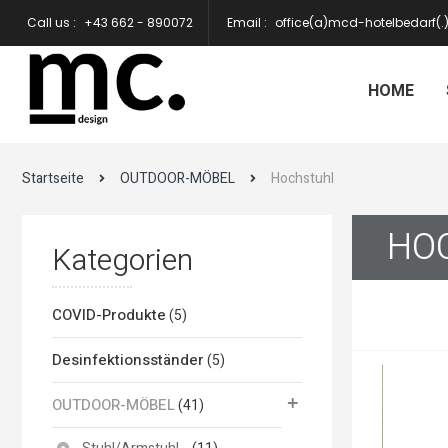
Call us :
+43 662 - 890072
Email :
office(a)mcd-hotelbedarf(
HOME
Startseite
OUTDOOR-MÖBEL
Hochstuhl
HO
Kategorien
COVID-Produkte
(5)
Desinfektionsständer
(5)
OUTDOOR-MÖBEL
(41)